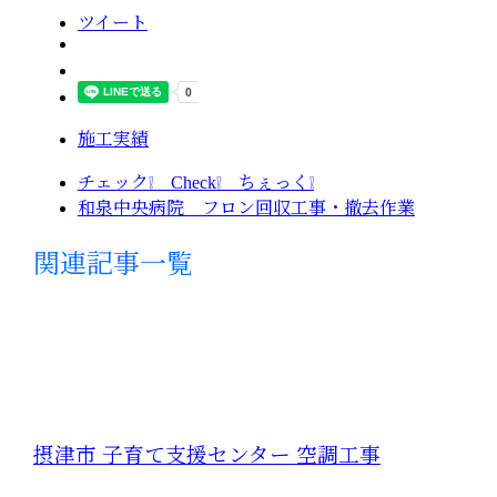
ツイート
施工実績
チェック❕ Check❕ ちぇっく❕
和泉中央病院 フロン回収工事・撤去作業
関連記事一覧
摂津市 子育て支援センター 空調工事